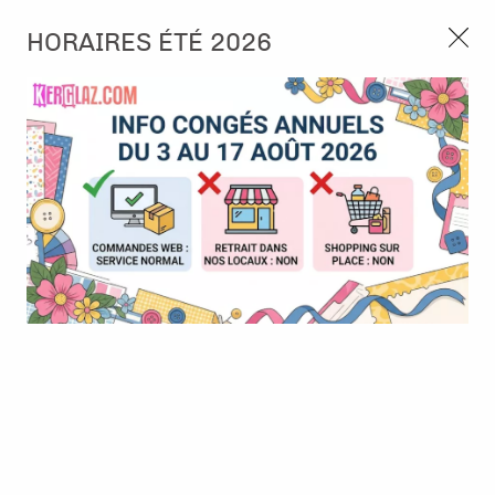
3, rue de Tasmanie 44115 Basse Goulaine
HORAIRES ÉTÉ 2026
Continuer sans accepter
PORT OFFERT À PARTIR DE 49 €
Nous autorisez-vous à utiliser vos
02 52 10 57 10
CONTACT
cookies ?
Ils nous seront utiles pour :
0
Améliorer l'interface et les fonctionnalités du site
Mesurer les campagnes marketing et proposer des
Accueil
>
Tampon et Mask-Pochoir
>
Tampon
>
Tampon - Dans
mises à jour sur nos produits
l'Atelier de Léonie - L'Encre et l'Image
Gérer l'authentification et surveiller les erreurs
techniques
Certains cookies sont nécessaires à des fins techniques, ils sont donc dispensés
de consentement. D'autres, non obligatoires, peuvent être utilisés pour la
personnalisation des annonces et du contenu, la mesure des annonces et du
contenu, la connaissance de l'audience et le développement de produits, les
données de géolocalisation précises et l'identification par le balayage de l'appareil,
le stockage et/ou l'accès aux informations sur un appareil. Si vous donnez votre
consentement, celui-ci sera valable sur l’ensemble des sous-domaines de Kerglaz.
Vous disposez de la possibilité de retirer votre consentement à tout moment en
cliquant sur le widget en bas à droite de la page. Pour en savoir plus, consulter
notre politique de cookie.