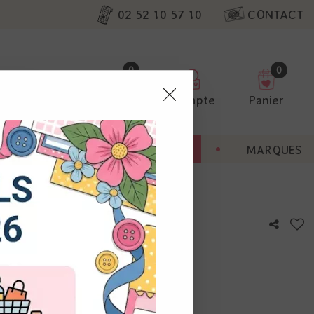
02 52 10 57 10
CONTACT
0
0
Favoris
Compte
Panier
pter
ENT
BONNES AFFAIRES
MARQUES
ur nos
ad with house
utres, non
s annonces
calisation
otre avis !
 appareil.
laz. Vous
s à droite