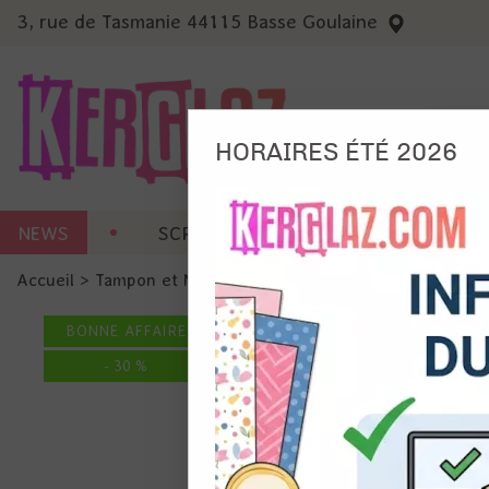
3, rue de Tasmanie 44115 Basse Goulaine
HORAIRES ÉTÉ 2026
Nous
NEWS
SCRAP CARTERIE
MACHINES 
Ils no
Accueil
>
Tampon et Mask-Pochoir
>
Tampon
>
Tampon - Co
Amé
Mes
BONNE AFFAIRE
pro
Gér
-
30
%
Certains 
obligatoi
et du con
précises 
Si vous 
disposez 
de la pag