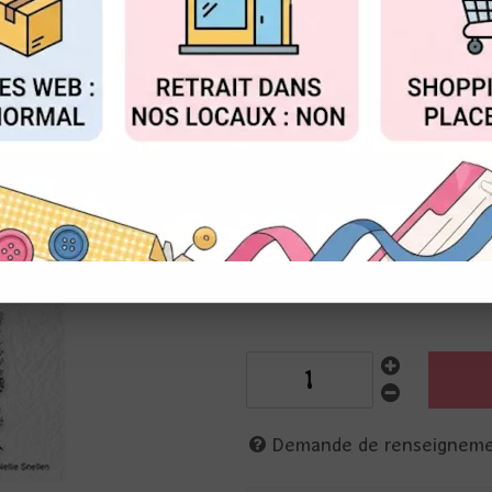
au lieu 
Valable jusqu'à épuisemen
FIGURER
ACCEPTER T
Réf. :
IFS049
Nellie
Tampon transparent
Maison et jardin
10 x 14 cm
8720512092844
Demande de renseignem