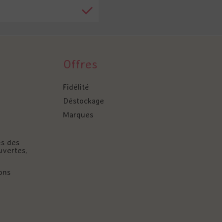
Offres
Fidélité
Déstockage
Marques
és des
uvertes,
ons