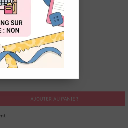
de
7,50
€
t du stock
OUT
AJOUTER AU PANIER
ent