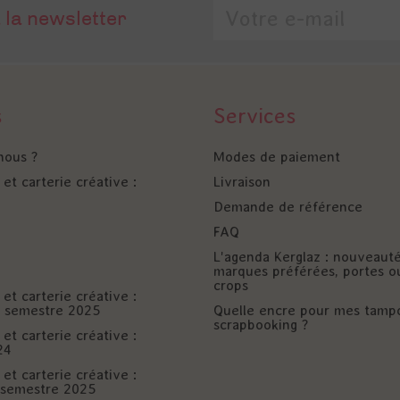
 la newsletter
s
Services
nous ?
Modes de paiement
et carterie créative :
Livraison
Demande de référence
FAQ
L'agenda Kerglaz : nouveaut
marques préférées, portes o
crops
et carterie créative :
er semestre 2025
Quelle encre pour mes tamp
scrapbooking ?
et carterie créative :
24
et carterie créative :
è semestre 2025