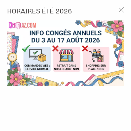
3, rue de Tasmanie 44115 Basse Goulaine
HORAIRES ÉTÉ 2026
Continuer sans accepter
PORT OFFERT À PARTIR DE 49 €
Nous autorisez-vous à utiliser vos
02 52 10 57 10
CONTACT
cookies ?
Ils nous seront utiles pour :
0
Améliorer l'interface et les fonctionnalités du site
Mesurer les campagnes marketing et proposer des
Accueil
>
Tampon et Mask-Pochoir
>
Tampon
>
Tampon Clear -
mises à jour sur nos produits
L'échappée Belle
Gérer l'authentification et surveiller les erreurs
techniques
Certains cookies sont nécessaires à des fins techniques, ils sont donc dispensés
de consentement. D'autres, non obligatoires, peuvent être utilisés pour la
personnalisation des annonces et du contenu, la mesure des annonces et du
contenu, la connaissance de l'audience et le développement de produits, les
données de géolocalisation précises et l'identification par le balayage de l'appareil,
le stockage et/ou l'accès aux informations sur un appareil. Si vous donnez votre
consentement, celui-ci sera valable sur l’ensemble des sous-domaines de Kerglaz.
Vous disposez de la possibilité de retirer votre consentement à tout moment en
cliquant sur le widget en bas à droite de la page. Pour en savoir plus, consulter
notre politique de cookie.