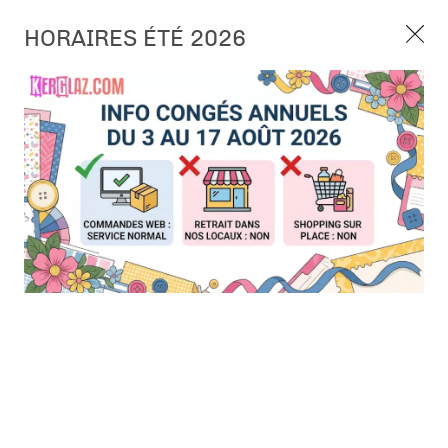
3, rue de Tasmanie 44115 Basse Goulaine
HORAIRES ÉTÉ 2026
Continuer sans accepter
PORT OFFERT À PARTIR DE 49 €
Nous autorisez-vous à utiliser vos
02 52 10 57 10
CONTACT
cookies ?
Ils nous seront utiles pour :
0
Améliorer l'interface et les fonctionnalités du site
Mesurer les campagnes marketing et proposer des
Accueil
>
Tampon et Mask-Pochoir
>
Tampon
>
Tampon - Bande
mises à jour sur nos produits
Originale Face A - 365 jours
Gérer l'authentification et surveiller les erreurs
techniques
Certains cookies sont nécessaires à des fins techniques, ils sont donc dispensés
de consentement. D'autres, non obligatoires, peuvent être utilisés pour la
personnalisation des annonces et du contenu, la mesure des annonces et du
contenu, la connaissance de l'audience et le développement de produits, les
données de géolocalisation précises et l'identification par le balayage de l'appareil,
le stockage et/ou l'accès aux informations sur un appareil. Si vous donnez votre
consentement, celui-ci sera valable sur l’ensemble des sous-domaines de Kerglaz.
Vous disposez de la possibilité de retirer votre consentement à tout moment en
cliquant sur le widget en bas à droite de la page. Pour en savoir plus, consulter
notre politique de cookie.