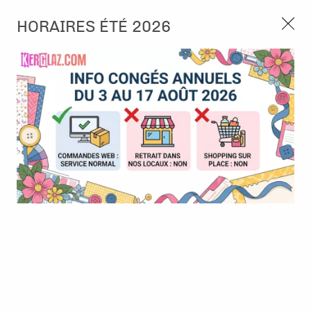
3, rue de Tasmanie 44115 Basse Goulaine
HORAIRES ÉTÉ 2026
Continuer sans accepter
PORT OFFERT À PARTIR DE 49 €
Nous autorisez-vous à utiliser vos
02 52 10 57 10
CONTACT
cookies ?
Ils nous seront utiles pour :
0
Améliorer l'interface et les fonctionnalités du site
Mesurer les campagnes marketing et proposer des
Accueil
>
Papier et Matière
>
Papier scrap imprimé
>
Papier - Ciel
mises à jour sur nos produits
étoilé brique
Gérer l'authentification et surveiller les erreurs
techniques
Certains cookies sont nécessaires à des fins techniques, ils sont donc dispensés
de consentement. D'autres, non obligatoires, peuvent être utilisés pour la
personnalisation des annonces et du contenu, la mesure des annonces et du
contenu, la connaissance de l'audience et le développement de produits, les
données de géolocalisation précises et l'identification par le balayage de l'appareil,
le stockage et/ou l'accès aux informations sur un appareil. Si vous donnez votre
consentement, celui-ci sera valable sur l’ensemble des sous-domaines de Kerglaz.
Vous disposez de la possibilité de retirer votre consentement à tout moment en
cliquant sur le widget en bas à droite de la page. Pour en savoir plus, consulter
notre politique de cookie.