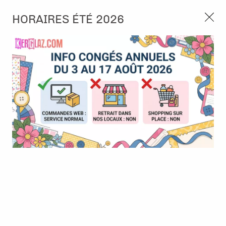
3, rue de Tasmanie 44115 Basse Goulaine
HORAIRES ÉTÉ 2026
Continuer sans accepter
PORT OFFERT À PARTIR DE 49 €
Nous autorisez-vous à utiliser vos
02 52 10 57 10
CONTACT
cookies ?
Ils nous seront utiles pour :
0
Améliorer l'interface et les fonctionnalités du site
Mesurer les campagnes marketing et proposer des
Accueil
>
Die (Matrice de découpe)
>
Die format standard
>
Die -
mises à jour sur nos produits
Purple passion - Fence with pansies
Gérer l'authentification et surveiller les erreurs
techniques
BONNE AFFAIRE
-
30
%
Certains cookies sont nécessaires à des fins techniques, ils sont donc dispensés
de consentement. D'autres, non obligatoires, peuvent être utilisés pour la
personnalisation des annonces et du contenu, la mesure des annonces et du
contenu, la connaissance de l'audience et le développement de produits, les
données de géolocalisation précises et l'identification par le balayage de l'appareil,
le stockage et/ou l'accès aux informations sur un appareil. Si vous donnez votre
consentement, celui-ci sera valable sur l’ensemble des sous-domaines de Kerglaz.
Vous disposez de la possibilité de retirer votre consentement à tout moment en
cliquant sur le widget en bas à droite de la page. Pour en savoir plus, consulter
notre politique de cookie.