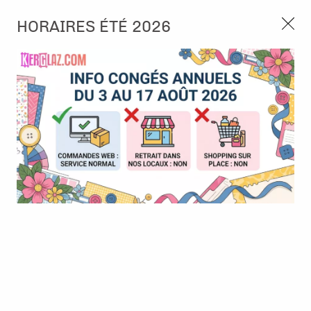
3, rue de Tasmanie 44115 Basse Goulaine
HORAIRES ÉTÉ 2026
Continuer sans accepter
PORT OFFERT À PARTIR DE 49 €
Nous autorisez-vous à utiliser vos
02 52 10 57 10
CONTACT
cookies ?
Ils nous seront utiles pour :
0
Améliorer l'interface et les fonctionnalités du site
Mesurer les campagnes marketing et proposer des
Accueil
>
Die (Matrice de découpe)
>
Die format standard
>
Die -
mises à jour sur nos produits
merci beaucoup
Gérer l'authentification et surveiller les erreurs
techniques
Certains cookies sont nécessaires à des fins techniques, ils sont donc dispensés
de consentement. D'autres, non obligatoires, peuvent être utilisés pour la
personnalisation des annonces et du contenu, la mesure des annonces et du
contenu, la connaissance de l'audience et le développement de produits, les
données de géolocalisation précises et l'identification par le balayage de l'appareil,
le stockage et/ou l'accès aux informations sur un appareil. Si vous donnez votre
consentement, celui-ci sera valable sur l’ensemble des sous-domaines de Kerglaz.
Vous disposez de la possibilité de retirer votre consentement à tout moment en
cliquant sur le widget en bas à droite de la page. Pour en savoir plus, consulter
notre politique de cookie.