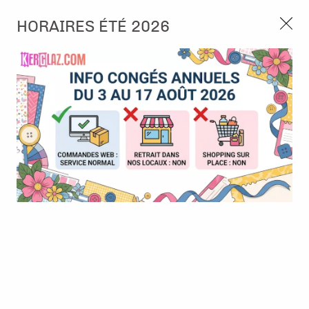
3, rue de Tasmanie 44115 Basse Goulaine
HORAIRES ÉTÉ 2026
Continuer sans accepter
PORT OFFERT À PARTIR DE 49 €
Nous autorisez-vous à utiliser vos
02 52 10 57 10
CONTACT
cookies ?
Ils nous seront utiles pour :
0
Améliorer l'interface et les fonctionnalités du site
Mesurer les campagnes marketing et proposer des
Accueil
>
Die (Matrice de découpe)
>
Die format standard
>
Die -
mises à jour sur nos produits
Craftables - Layout Stamp Slimline
Gérer l'authentification et surveiller les erreurs
techniques
Certains cookies sont nécessaires à des fins techniques, ils sont donc dispensés
de consentement. D'autres, non obligatoires, peuvent être utilisés pour la
personnalisation des annonces et du contenu, la mesure des annonces et du
contenu, la connaissance de l'audience et le développement de produits, les
données de géolocalisation précises et l'identification par le balayage de l'appareil,
le stockage et/ou l'accès aux informations sur un appareil. Si vous donnez votre
consentement, celui-ci sera valable sur l’ensemble des sous-domaines de Kerglaz.
Vous disposez de la possibilité de retirer votre consentement à tout moment en
cliquant sur le widget en bas à droite de la page. Pour en savoir plus, consulter
notre politique de cookie.