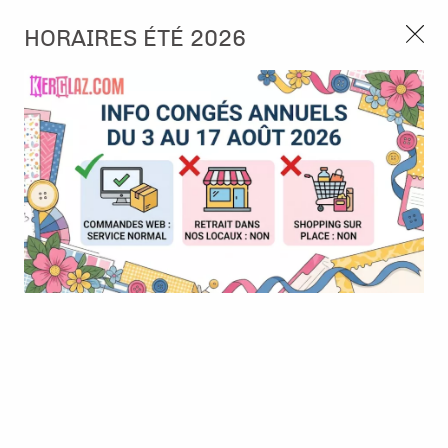
3, rue de Tasmanie 44115 Basse Goulaine
HORAIRES ÉTÉ 2026
Continuer sans accepter
PORT OFFERT À PARTIR DE 49 €
Nous autorisez-vous à utiliser vos
02 52 10 57 10
CONTACT
cookies ?
Ils nous seront utiles pour :
0
Améliorer l'interface et les fonctionnalités du site
Mesurer les campagnes marketing et proposer des
Accueil
>
Die (Matrice de découpe)
>
Die format standard
>
Crea-
mises à jour sur nos produits
Nest-Lies- XXL - 8 pointes star 89
Gérer l'authentification et surveiller les erreurs
techniques
Certains cookies sont nécessaires à des fins techniques, ils sont donc dispensés
de consentement. D'autres, non obligatoires, peuvent être utilisés pour la
personnalisation des annonces et du contenu, la mesure des annonces et du
contenu, la connaissance de l'audience et le développement de produits, les
données de géolocalisation précises et l'identification par le balayage de l'appareil,
le stockage et/ou l'accès aux informations sur un appareil. Si vous donnez votre
consentement, celui-ci sera valable sur l’ensemble des sous-domaines de Kerglaz.
Vous disposez de la possibilité de retirer votre consentement à tout moment en
cliquant sur le widget en bas à droite de la page. Pour en savoir plus, consulter
notre politique de cookie.